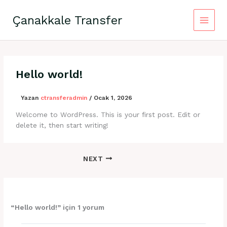
İçeriğe
atla
Çanakkale Transfer
Hello world!
Yazan
ctransferadmin
/
Ocak 1, 2026
Welcome to WordPress. This is your first post. Edit or
delete it, then start writing!
NEXT
“Hello world!” için 1 yorum