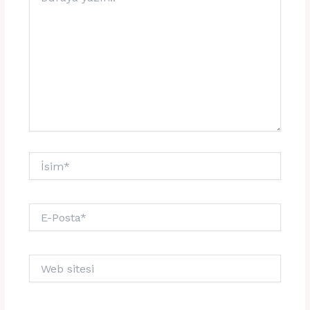
yazın..
İsim*
E-
Posta*
Web
sitesi